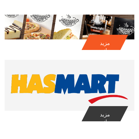
مزید
جانیۓ
مزید
جانیۓ