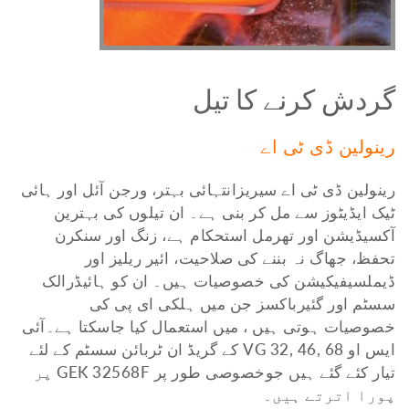
گردش کرنے کا تیل
رینولین ڈی ٹی اے
رینولین ڈی ٹی اے سیریزانتہائی بہتر، ورجن آئل اور ہائی
ٹیک ایڈیٹوز سے مل کر بنی ہے۔ ان تیلوں کی بہترین
آکسیڈیشن اور تھرمل استحکام ہے، زنگ اور سنکرن
تحفظ، جھاگ نہ بننے کی صلاحیت، ائیر ریلیز اور
ڈیملسیفیکیشن کی خصوصیات ہیں۔ ان کو ہائیڈرالک
سسٹم اور گئیرباکسز جن میں ہلکی ای پی کی
خصوصیات ہوتی ہیں ، میں استعمال کیا جاسکتا ہے۔آئی
ایس او VG 32, 46, 68 کے گریڈ ان ٹربائن سسٹم کے لئے
تیار کئے گئے ہیں جوخصوصی طور پر GEK 32568F پر
پورا اترتے ہیں۔