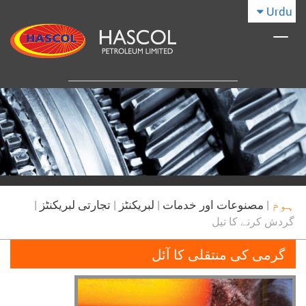
Urdu
Toggle
navigation
ہوم
|
مصنوعات اور خدمات
|
لبریکنٹز
|
تجارتی لبریکنٹز
|
گردش کرنے کا تیل
گرمی کی منتقلی کا آئل