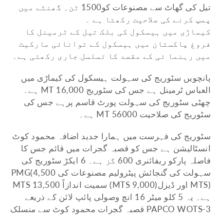
تیل کی گھاٹ سے مصنوعات کو1500 ٹن؍ گھنٹے میں
پمپ کرنے کی صلاحیت رکھتا ہے ۔
کیماڑی میں ہیسکول کی بلک تیل کے ٹرمینل کا
فروغ پاکستان میں ہیسکول کے توانائی مارکیٹ
میں رہنما ئی کے مقصد کا تسلسل جاری رکھتی ہے۔
پانچویں سٹوریج کی سہولت ہیسکول کی کیماڑی میں
العباس ٹرمینل ہے جس کی سٹوریج 16,000 MT ہے۔
چھٹی سٹوریج کی سہولت پورٹ قاسم پرہے جس کی
سٹوریج کی صلاحیت 56000 MT ہے۔
سٹوریج کی فہرست میں ہمارا جدید اضافہ محمود کوٹ
انسٹالیشن ہے جس کو قصبہ گجرات میں قائم جس کا
فاصلہ پارکو ریفائنری 600 گز ہے۔ 6 ایکڑ سٹوریج کی
سہولت کی گنجائش پیٹرولیم مصنوعات کی PMG(4,500
MTS) اور ڈیزل(9,000 MTS) سمیت اندازاً 13,500 MTS
ہے۔ یہ 5 کلو میٹر 16 انچ وصولی پائپ لائن کے ذریعے
PAPCO WOTS-3 قصبہ گجرات محمود کوٹ سے منسلک