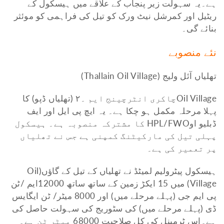
ہے۔یہ سہولت زیر پنجاب کے علاقے میں ہیسکول کے
ریٹیل اور کمرشل نیٹ ورک کو تیل کی فراہمی کو موئثر
بنائے گی۔
نئے منصوبے
تھلیاں آئل ولیج (Thallain Oil Village)
Oil Villageچاکری انٹرچینج ایم ۔۲ (تھلیاں ڈپو) کا
پہلا مرحلہ مکمل ہو چکا ہے۔ یہ ایچ پی ایل اور ایف
ڈبلیو اوHPL/FWO کا مشترکہ منصوبہ ہے۔ ہیسکول
پہلی تیل کی مارکیٹنگ کمپنی ہے جس نے تھلیاں
پر تعمیر کی ہے۔
ہیسکول پیٹرولیم لمیٹڈ نے تھلیاں کے تیل کے گاؤں(Oil
Village) میں 15 ایکڑ زمین کے ساتھ ساتھ 12000ایم /ٹن
پی ایم جی (پہلے مرحلے میں) اور 8000 میٹر/ ٹن ایگایس
ڈی (پہلے مرحلے میں) کی سٹوریج کی سہولت حاصل کی
ہے۔اس ٹرمینل کی کل صلاحیت 68000 میٹر ٹن ہے۔