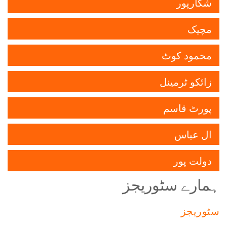
شکارپور
مچیک
محمود کوٹ
زائکو ٹرمینل
پورٹ قاسم
ال عباس
دولت پور
ہمارے سٹوریجز
سٹوریجز