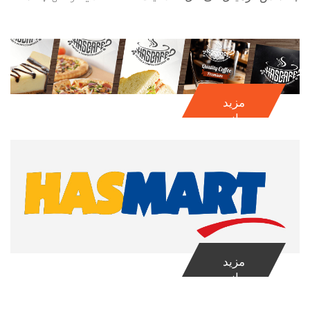
مزید
جانیۓ
مزید
جانیۓ