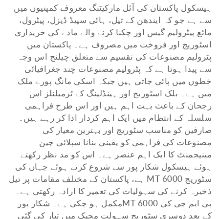
ہیسکول پاکستان کی آئل مارکیٹنگ معروف کمپنیوں میں
سے ہے جو کہ ایندھن کے تیل، ہائی سپیڈ ڈیزل، پیٹرول،
مائع پیٹرولیم گیس اور چکنا کرنے والے مادے کی خریداری
اسٹوریج اور فروخت میں مصروف ہے۔ پاکستان میں
پٹرولیم مصنوعات کی تقسیم سے متعلق چیلنج اس وجہ
سے پیدا ہوتا ہے کہ پٹرولیم مصنوعات چند جغرافیائی
خطوں میں پائی جاتی ہیں جبکہ اسکی مانگ پورے ملک
میں ہے۔ بلک اسٹوریج اور ہینڈلینگ کے ٹرمیلنلز اس
رجحان کے باعث بہت اہم ہیں اور اس طرح فراہمی
سلسلہ کے انتظام میں ایک اہم کردار ادا کر رہے ہیں۔
صارفین کو مناسب سٹوریج اور بہترین معیار کی
مصنوعات کی فراہمی کو یقینی بنانا سپلائی چین
مینیجمنٹ کا ایک اہم عنصر ہے۔ اس کو مد نظر رکھتے
ہوئے ہیسکول شکار پور سے شروع کرتے ہوئے جہاں کی
سٹوریج 6000 MT ہے، پاکستان کے مختلف مقامات پر تیل
ذخیرہ کرنے کی سہولیات کی تعمیر کا ارادہ رکھتی ہے۔
پی ایم جی کی 6000 MTمکمل ہو چکی ہے۔ شکار پور
کے بعد دوسری سٹوریج سہولت مچیک میں تیار کی گئی