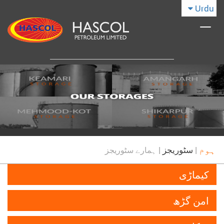
Urdu
Toggle
navigation
ہوم
|
سٹوریجز
|
ہمارے سٹوریجز
کیماڑی
امن گڑھ