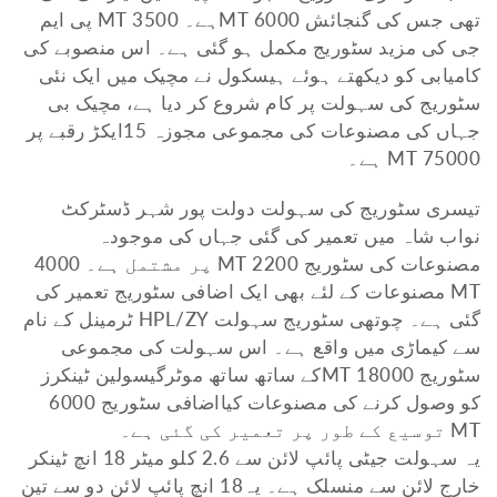
تھی جس کی گنجائش 6000 MTہے۔ 3500 MT پی ایم
جی کی مزید سٹوریج مکمل ہو گئی ہے۔ اس منصوبے کی
کامیابی کو دیکھتے ہوئے ہیسکول نے مچیک میں ایک نئی
سٹوریج کی سہولت پر کام شروع کر دیا ہے، مچیک بی
جہاں کی مصنوعات کی مجموعی مجوزہ 15ایکڑ رقبے پر
75000 MT ہے۔
تیسری سٹوریج کی سہولت دولت پور شہر ڈسٹرکٹ
نواب شاہ میں تعمیر کی گئی جہاں کی موجودہ
مصنوعات کی سٹوریج 2200 MT پر مشتمل ہے۔ 4000
MT مصنوعات کے لئے بھی ایک اضافی سٹوریج تعمیر کی
گئی ہے۔ چوتھی سٹوریج سہولت HPL/ZY ٹرمینل کے نام
سے کیماڑی میں واقع ہے۔ اس سہولت کی مجموعی
سٹوریج 18000 MTکے ساتھ ساتھ موٹرگیسولین ٹینکرز
کو وصول کرنے کی مصنوعات کیااضافی سٹوریج 6000
MT توسیع کے طور پر تعمیر کی گئی ہے۔
یہ سہولت جیٹی پائپ لائن سے 2.6 کلو میٹر 18 انچ ٹینکر
خارج لائن سے منسلک ہے۔ یہ18 انچ پائپ لائن دو سے تین