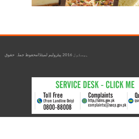
ہیسکول 2016 پیٹرولیم لمیٹڈامحفوظ جملہ حقوق