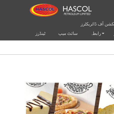
یکشن آف ڈائریکٹرز
رابطہ
سائٹ میپ
ٹینڈرز
+