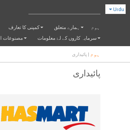
Urdu
ہوم
ہمارے متعلق
کمپنی کا تعارف
+
+
سرمایہ کاروں کے لۓ معلومات
مصنوعات او
+
+
ہوم
|
پائیداری
پائیداری