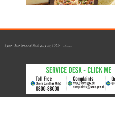
ہیسکول 2016 پیٹرولیم لمیٹڈامحفوظ جملہ حقوق