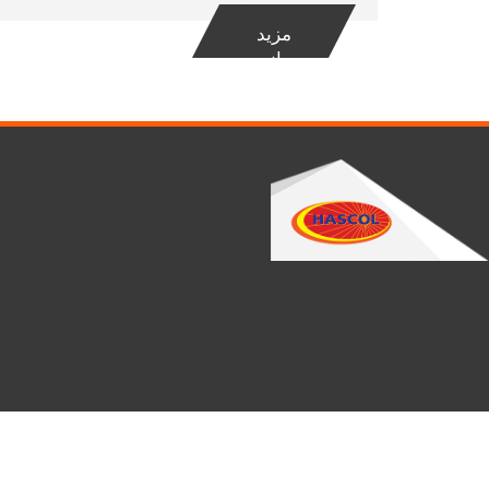
مزید
جانیۓ