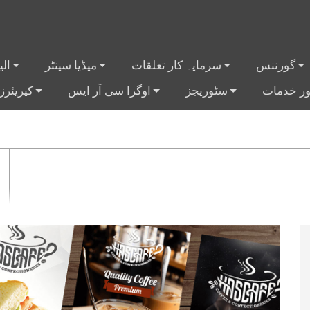
گورننس
سرمایہ کار تعلقات
میڈیا سینٹر
ال
+
+
+
+
ر خدمات
سٹوریجز
اوگرا سی آر ایس
کیریئرز
+
+
+