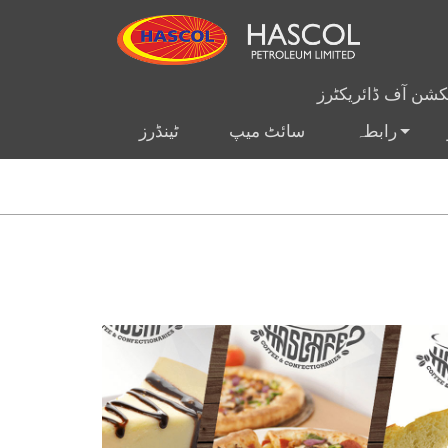
یکشن آف ڈائریکٹرز
رابطہ
سائٹ میپ
ٹینڈرز
+