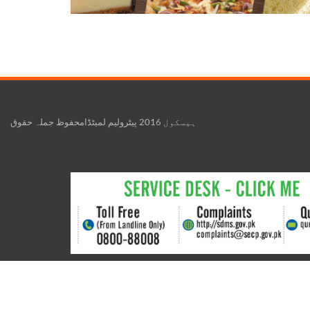
ہیسکول 2016 پیٹرولیم لمیٹڈامحفوظ جملہ حقوق