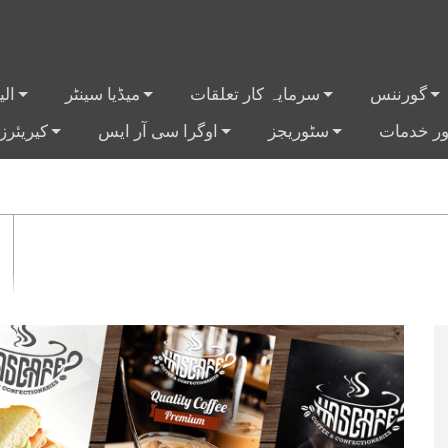
گورننس
سرمایہ کار تعلقات
میڈیا سینٹر
ال
+
+
+
+
ر خدمات
سٹوریجز
اوگرا سی آر ایس
کیریئرز
+
+
+