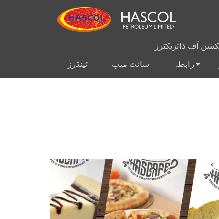
یکشن آف ڈائریکٹرز
رابطہ
سائٹ میپ
ٹینڈرز
+