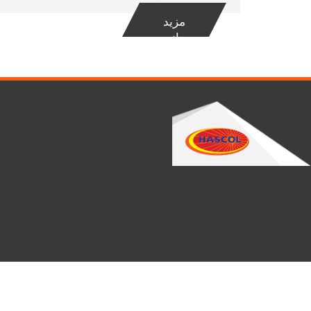
مزید
جانیۓ